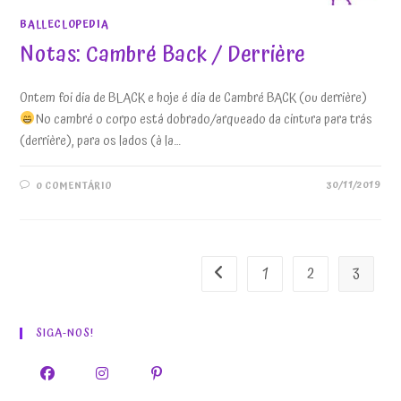
BALLECLOPEDIA
Notas: Cambré Back / Derrière
Ontem foi dia de BLACK e hoje é dia de Cambré BACK (ou derrière)
No cambré o corpo está dobrado/arqueado da cintura para trás
(derrière), para os lados (à la…
30/11/2019
0 COMENTÁRIO
1
2
3
Ir para a página anterior
SIGA-NOS!