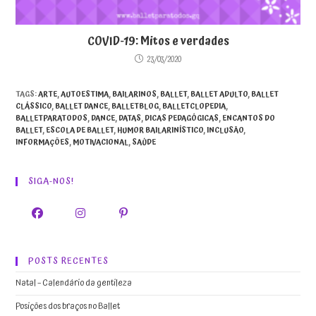
COVID-19: Mitos e verdades
23/03/2020
TAGS
:
ARTE
,
AUTOESTIMA
,
BAILARINOS
,
BALLET
,
BALLET ADULTO
,
BALLET
CLÁSSICO
,
BALLET DANCE
,
BALLETBLOG
,
BALLETCLOPEDIA
,
BALLETPARATODOS
,
DANCE
,
DATAS
,
DICAS PEDAGÓGICAS
,
ENCANTOS DO
BALLET
,
ESCOLA DE BALLET
,
HUMOR BAILARINÍSTICO
,
INCLUSÃO
,
INFORMAÇÕES
,
MOTIVACIONAL
,
SAÚDE
SIGA-NOS!
POSTS RECENTES
Natal – Calendário da gentileza
Posições dos braços no Ballet