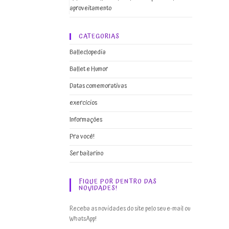
aproveitamento
CATEGORIAS
Balleclopedia
Ballet e Humor
Datas comemorativas
exercícios
Informações
Pra você!
Ser bailarino
FIQUE POR DENTRO DAS
NOVIDADES!
Receba as novidades do site pelo seu e-mail ou
WhatsApp!