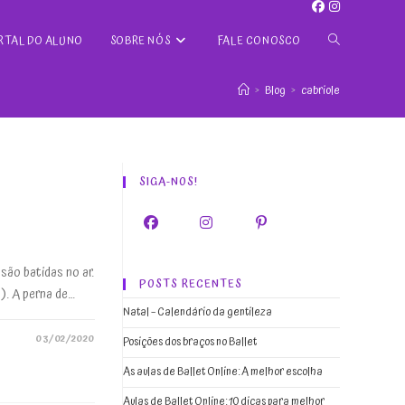
ALTERNAR
RTAL DO ALUNO
SOBRE NÓS
FALE CONOSCO
>
Blog
>
cabriole
PESQUISA
DO
SIGA-NOS!
SITE
são batidas no ar.
POSTS RECENTES
). A perna de…
Natal – Calendário da gentileza
03/02/2020
Posições dos braços no Ballet
As aulas de Ballet Online: A melhor escolha
Aulas de Ballet Online: 10 dicas para melhor