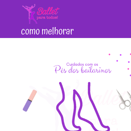
Ir
para
o
conteúdo
como melhorar