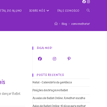
ALTERNAR
RTAL DO ALUNO
SOBRE NÓS
FALE CONOSCO
>
Blog
>
como melhorar
PESQUISA
DO
SIGA-NOS!
SITE
POSTS RECENTES
ais
Natal – Calendário da gentileza
Posições dos braços no Ballet
e dançar Ballet
As aulas de Ballet Online: A melhor escolha
Aulas de Ballet Online: 10 dicas para melhor