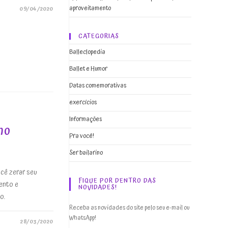
aproveitamento
09/04/2020
CATEGORIAS
Balleclopedia
Ballet e Humor
Datas comemorativas
exercícios
Informações
mo
Pra você!
Ser bailarino
cê zerar seu
FIQUE POR DENTRO DAS
ento e
NOVIDADES!
o.
Receba as novidades do site pelo seu e-mail ou
WhatsApp!
28/03/2020